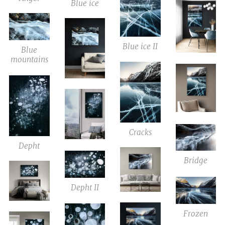
Blue ice
Blue ice II
Blue
mountains
Cracks
Depht
Bridge
Depht II
Frozen